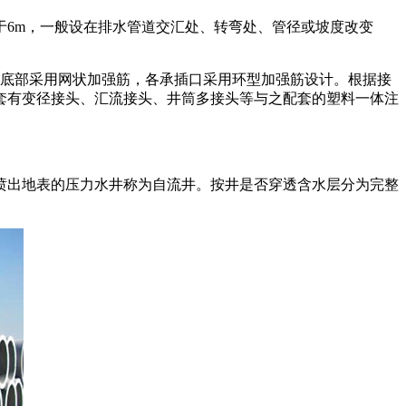
大于6m，一般设在排水管道交汇处、转弯处、管径或坡度改变
座底部采用网状加强筋，各承插口采用环型加强筋设计。根据接
套有变径接头、汇流接头、井筒多接头等与之配套的塑料一体注
喷出地表的压力水井称为自流井。按井是否穿透含水层分为完整