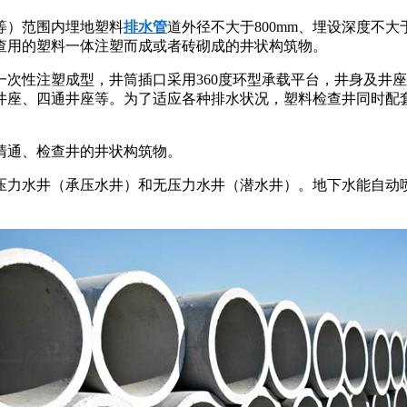
等）范围内埋地塑料
排水管
道外径不大于800mm、埋设深度不
查用的塑料一体注塑而成或者砖砌成的井状构筑物。
一次性注塑成型，井筒插口采用360度环型承载平台，井身及井
通井座、四通井座等。为了适应各种排水状况，塑料检查井同时配
清通、检查井的井状构筑物。
压力水井（承压水井）和无压力水井（潜水井）。地下水能自动