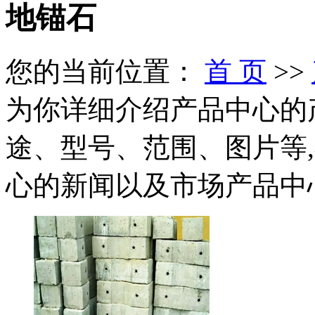
地锚石
您的当前位置：
首 页
>>
为你详细介绍产品中心的
途、型号、范围、图片等
心的新闻以及市场产品中