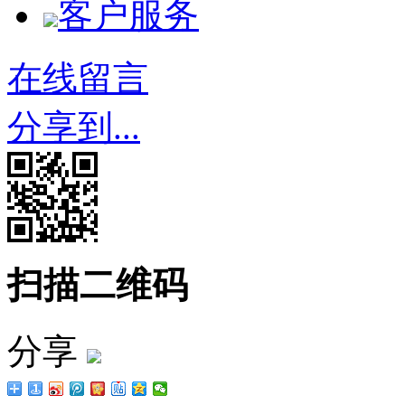
客户服务
在线留言
分享到...
扫描二维码
分享