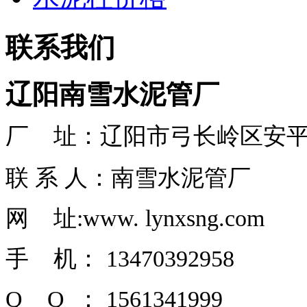
联系我们
辽阳南雪水泥管厂
厂 址：
辽阳市弓长岭区安
联 系 人：南雪水泥管厂
网 址:www. lynxsng.com
手 机： 13470392958
Q Q ： 1561341999