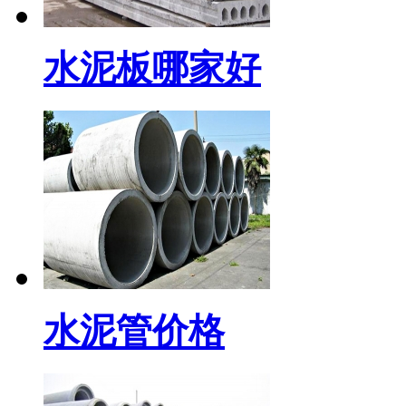
水泥板哪家好
水泥管价格