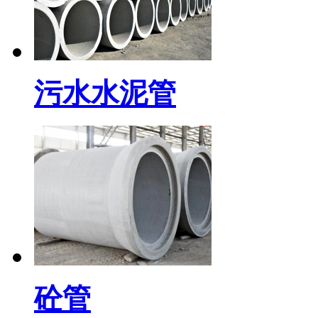
污水水泥管
砼管