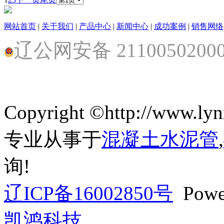
网站首页
|
关于我们
|
产品中心
|
新闻中心
|
成功案例
|
销售网络
辽公网安备 2110050200
Copyright ©http://ww
专业从事于
混凝土水泥管
,
询!
辽ICP备16002850号
Powe
凯鸿科技