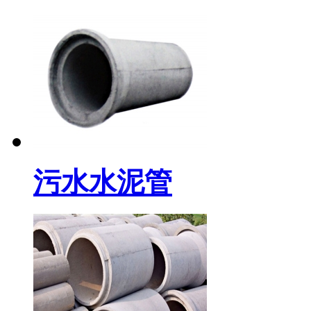
污水水泥管