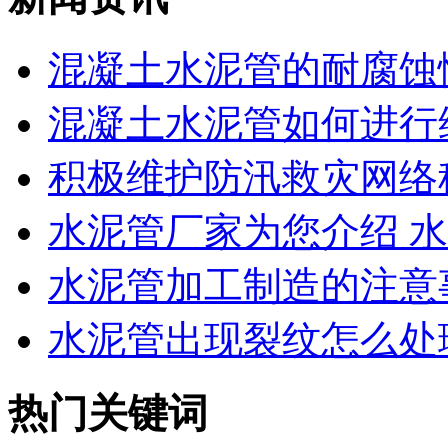
混凝土水泥管的耐腐蚀性
混凝土水泥管如何进行维
积极维护防汛救灾网络秩
水泥管厂家为您介绍 水泥
水泥管加工制造的注意
水泥管出现裂纹怎么处
热门关键词