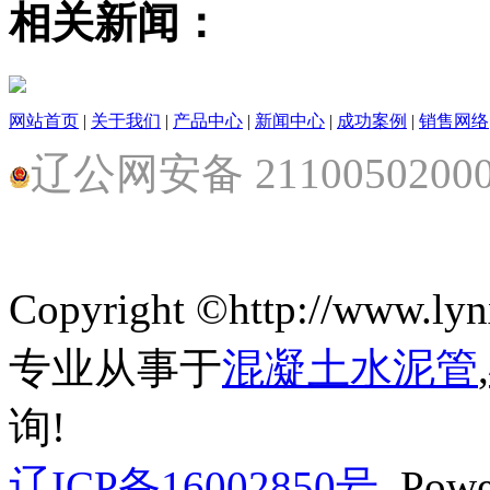
相关新闻：
网站首页
|
关于我们
|
产品中心
|
新闻中心
|
成功案例
|
销售网络
辽公网安备 2110050200
Copyright ©http://ww
专业从事于
混凝土水泥管
,
询!
辽ICP备16002850号
Powe