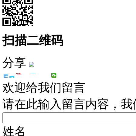
扫描二维码
分享
欢迎给我们留言
请在此输入留言内容，我
姓名