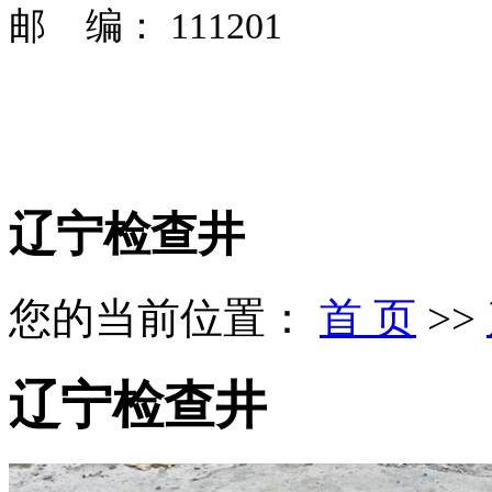
邮 编： 111201
辽宁检查井
您的当前位置：
首 页
>>
辽宁检查井