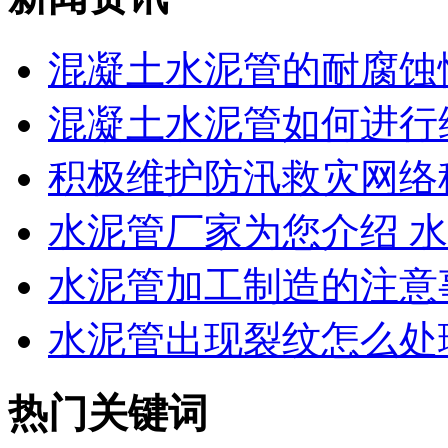
混凝土水泥管的耐腐蚀性
混凝土水泥管如何进行维
积极维护防汛救灾网络秩
水泥管厂家为您介绍 水泥
水泥管加工制造的注意
水泥管出现裂纹怎么处
热门关键词