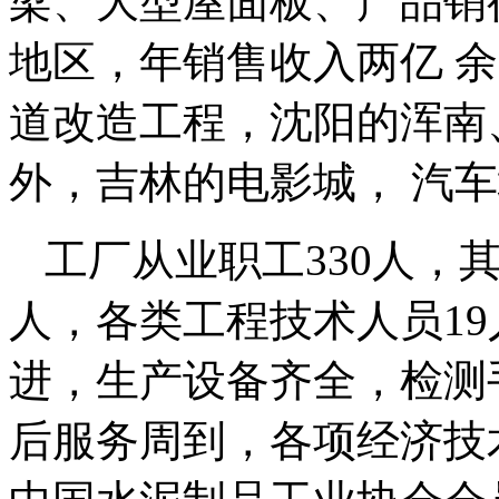
梁、大型屋面板、产品销
地区，年销售收入两亿 余
道改造工程，沈阳的浑南
外，吉林的电影城， 汽
工厂从业职工330人，
人，各类工程技术人员19
进，生产设备齐全，检测
后服务周到，各项经济技