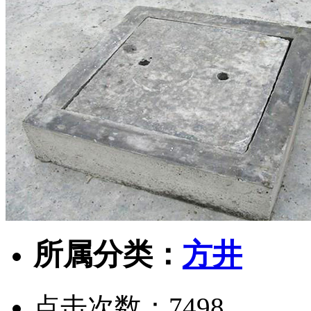
所属分类：
方井
点击次数：
7498