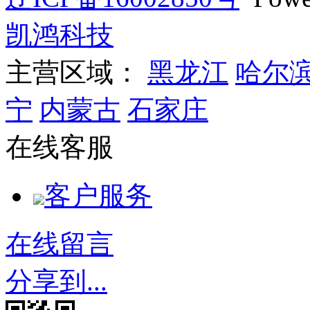
凯鸿科技
主营区域：
黑龙江
哈尔
宁
内蒙古
石家庄
在线客服
客户服务
在线留言
分享到...