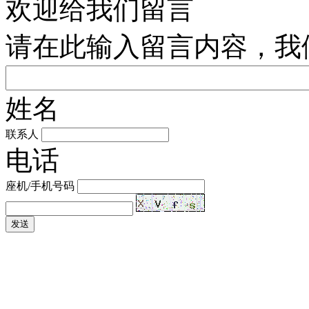
欢迎给我们留言
请在此输入留言内容，我
姓名
联系人
电话
座机/手机号码