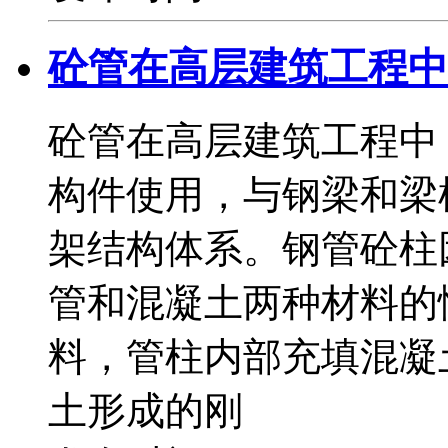
砼管在高层建筑工程中
砼管在高层建筑工程中
构件使用，与钢梁和梁
架结构体系。钢管砼柱
管和混凝土两种材料的
料，管柱内部充填混凝
土形成的刚