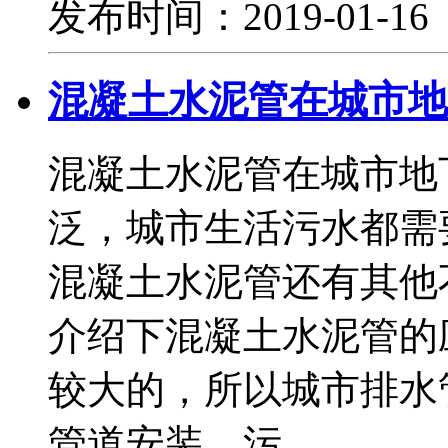
发布时间：2019-01-1
混凝土水泥管在城市地
混凝土水泥管在城市地
泛，城市生活污水都需
混凝土水泥管还有其他
介绍下混凝土水泥管的
较大的，所以城市排水
管道安装，污