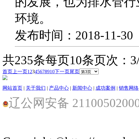
的发展，也为排水管行
环境。
发布时间：2018-11-3
共235条
每页10条
页次：3/
首页
上一页
1
2
3
4
5
6
7
8
9
10
下一页
尾页
网站首页
|
关于我们
|
产品中心
|
新闻中心
|
成功案例
|
销售网络
辽公网安备 2110050200