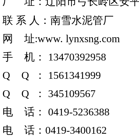
厂 址：
辽阳市弓长岭区安
联 系 人：南雪水泥管厂
网 址:www. lynxsng.com
手 机： 13470392958
Q Q ： 1561341999
Q Q ： 345109567
电 话： 0419-5236388
电 话：0419-3400162