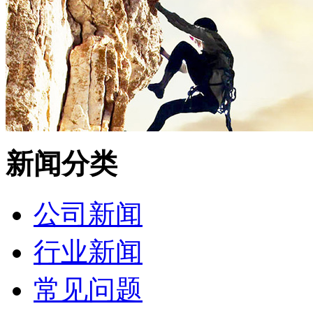
新闻分类
公司新闻
行业新闻
常见问题