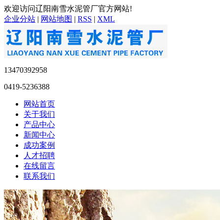
欢迎访问辽阳南雪水泥管厂官方网站!
企业分站
|
网站地图
|
RSS
|
XML
13470392958
0419-5236388
网站首页
关于我们
产品中心
新闻中心
成功案例
人才招聘
在线留言
联系我们