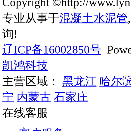
Copyright ©http://ww
专业从事于
混凝土水泥管
,
询!
辽ICP备16002850号
Powe
凯鸿科技
主营区域：
黑龙江
哈尔
宁
内蒙古
石家庄
在线客服