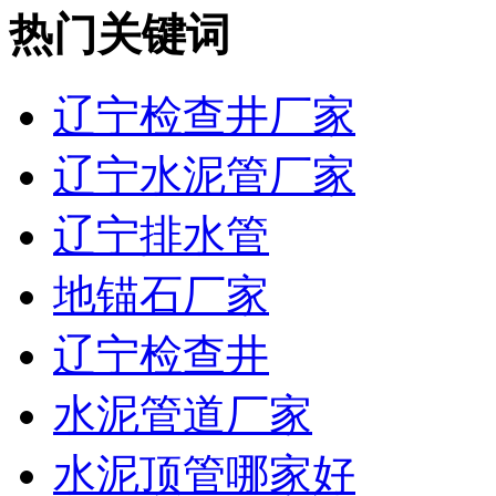
热门关键词
辽宁检查井厂家
辽宁水泥管厂家
辽宁排水管
地锚石厂家
辽宁检查井
水泥管道厂家
水泥顶管哪家好