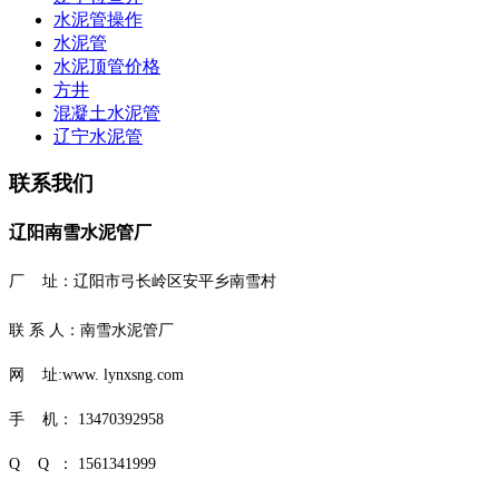
水泥管操作
水泥管
水泥顶管价格
方井
混凝土水泥管
辽宁水泥管
联系我们
辽阳南雪水泥管厂
厂 址：
辽阳市弓长岭区安平乡南雪村
联 系 人：南雪水泥管厂
网 址:www. lynxsng.com
手 机： 13470392958
Q Q ： 1561341999